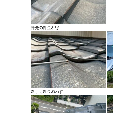
軒先の針金断線
新しく針金添わす