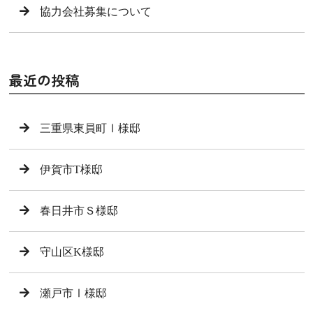
協力会社募集について
最近の投稿
三重県東員町Ⅰ様邸
伊賀市T様邸
春日井市Ｓ様邸
守山区K様邸
瀬戸市Ⅰ様邸